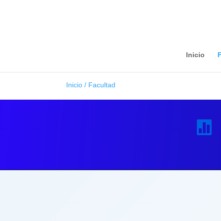
Inicio
F
Inicio / Facultad
H. Consejo Técnico
9
