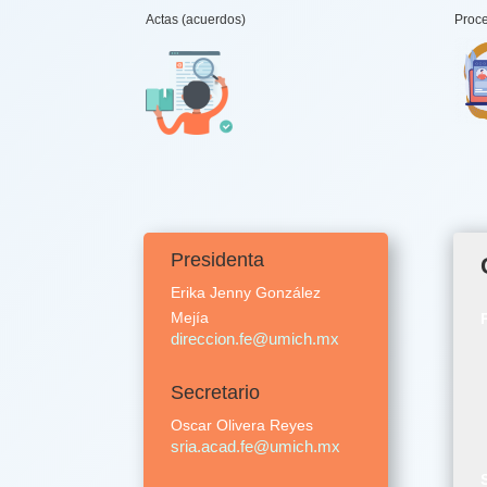
Actas (acuerdos)
Proce
Presidenta
Erika Jenny González
Mejía
direccion.fe@umich.mx
Secretario
Oscar Olivera Reyes
sria.acad.fe@umich.mx