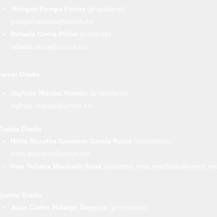
Yiringari Pompa Flores
(propietario)
yiringari.pompa@umich.mx
Rafaela Cerna Piñón
(suplente)
rafaela.cerna@umich.mx
Tercer Grado
Sigfrido Macías Alemán
(propietario)
sigfrido.macias@umich.mx
Cuarto Grado
Hilda Rosalba Guerrero García Rojas
(propietario)
hilda.guerrero@umich.mx
Irma Yuliana Machado Arias
(suplente) irma.machado@umich.mx
Quinto Grado
Juan Carlos Hidalgo Sanjurjo
(propietario)