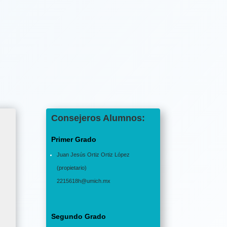
Consejeros Alumnos:
Primer Grado
Juan Jesús Ortiz Ortiz López
(propietario)
2215618h@umich.mx
Segundo Grado