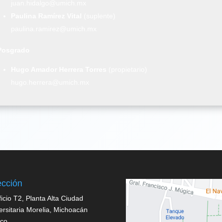
juan.hidalgo@umich.mx
Paulina Ramírez Vital
(suplente)
paulina.ramirez@umich.mx
Posgrado
Hugo Amador Herrera Torres
(propietario)
hugo.herrera@umich.mx
ección
ficio T2, Planta Alta Ciudad
ersitaria Morelia, Michoacán
co.