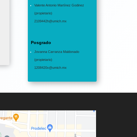
Valente Antonio Martínez Godinez
(propietario)
2109442h@umich.mx
Posgrado
Jovanna Carranza Maldonado
(propietario)
1208420x@umich.mx