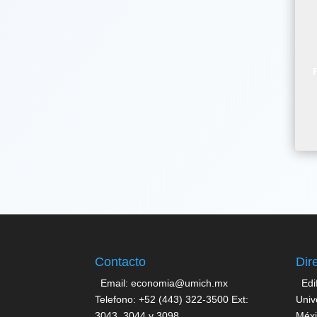
Contacto
Dir
Email: economia@umich.mx
Edi
Telefono: +52 (443) 322-3500 Ext:
Univ
3043, 3044 y 3098
Méxi