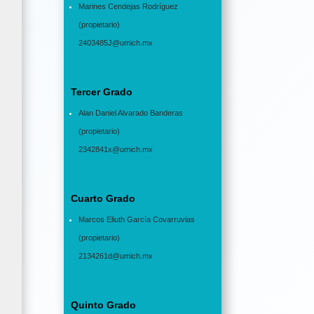
Marines Cendejas Rodríguez
(propietario)
2403485J@umich.mx
Tercer Grado
Alan Daniel Alvarado Banderas
(propietario)
2342841x@umich.mx
Cuarto Grado
Marcos Eliuth García Covarruvias
(propietario)
2134261d@umich.mx
Quinto Grado