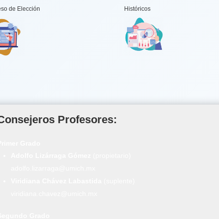
so de Elección
Históricos
Consejeros Profesores:
Primer Grado
Adolfo Lizárraga Gómez
(propietario)
adolfo.lizarraga@umich.mx
Viridiana Chávez Labastida
(suplente)
viridiana.chavez@umich.mx
Segundo Grado