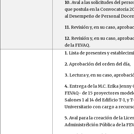
10.
Aval a las solicitudes del per
que postula en la Convocatoria 
al Desempeño de Personal Doce
11.
Revisión y, en su caso, aprob
12.
Revisión y, en su caso, aprob
de la FEVAQ.
1.
Lista de presentes y establecim
2.
Aprobación del orden del día,
3.
Lectura y, en su caso, aprobació
4.
Entrega de la M.C. Erika Jenny 
FEVAQ- de 15 proyectores modelo
Salones 1 al 14 del Edificio T-1, y
Universitario con cargo a recursos
5.
Aval para la creación de la Lice
Administrélción Pública de la FEV