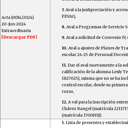
7.
Aval a la justipreciación y arre
FEVAQ,
Acta (0014/2024)
20-Jun-2024
8.
Aval a Programas de Servicio So
Extraordinaria
[Descargar PDF]
9.
Aval a solicitud de Convenio IV, 
10.
Aval a ajustes de Planes de Tra
escolar 24-25 de Personal Docente
11.
Dar el aval nuevamente a la so
calificación de la alumna Lesly T
1827025], misma que no se ha incl
control escolar, desde su primera 
curso,
12.
A val para la inscripción exte
Chávez Rangel (matrícula 221171
(matrícula 1700193J).
1.
Lista de presentes y establecim