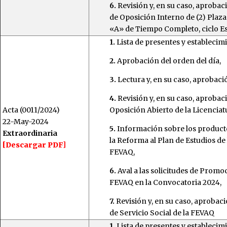
6.
Revisión y, en su caso, aproba
de Oposición Interno de (2) Pla
«A» de Tiempo Completo, ciclo Es
1.
Lista de presentes y establecim
2.
Aprobación del orden del día,
3.
Lectura y, en su caso, aprobació
4.
Revisión y, en su caso, aproba
Acta (0011/2024)
Oposición Abierto de la Licencia
22-May-2024
5.
Información sobre los producto
Extraordinaria
la Reforma al Plan de Estudios de
[Descargar PDF]
FEVAQ,
6.
Aval a las solicitudes de Promo
FEVAQ en la Convocatoria 2024,
7.
Revisión y, en su caso, aproba
de Servicio Social de la FEVAQ
1.
Lista de presentes y establecim