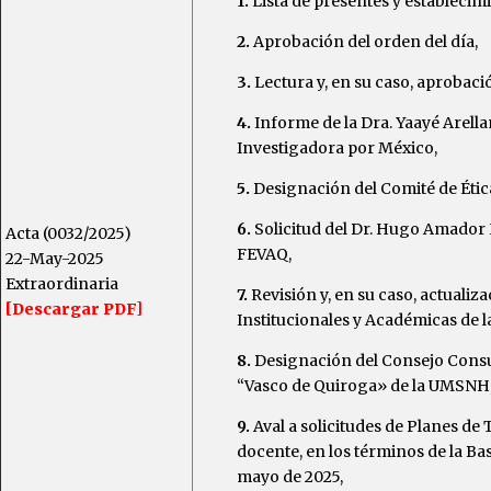
1.
Lista de presentes y establecim
2.
Aprobación del orden del día,
3.
Lectura y, en su caso, aprobació
4.
Informe de la Dra. Yaayé Arella
Investigadora por México,
5.
Designación del Comité de Ética
6.
Solicitud del Dr. Hugo Amador 
Acta (0032/2025)
FEVAQ,
22-May-2025
Extraordinaria
7.
Revisión y, en su caso, actualiz
[Descargar PDF]
Institucionales y Académicas de 
8.
Designación del Consejo Consu
“Vasco de Quiroga» de la UMSNH
9.
Aval a solicitudes de Planes d
docente, en los términos de la Ba
mayo de 2025,