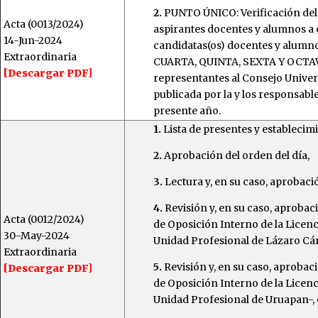
2.
PUNTO ÚNICO: Verificación del 
Acta (0013/2024)
aspirantes docentes y alumnos a 
14-Jun-2024
candidatas(os) docentes y alumn
Extraordinaria
CUARTA, QUINTA, SEXTA Y OCTAVA
[Descargar PDF]
representantes al Consejo Univer
publicada por la y los responsable
presente año.
1.
Lista de presentes y establecim
2.
Aprobación del orden del día,
3.
Lectura y, en su caso, aprobació
4.
Revisión y, en su caso, aproba
Acta (0012/2024)
de Oposición Interno de la Licen
30-May-2024
Unidad Profesional de Lázaro Cárd
Extraordinaria
5.
Revisión y, en su caso, aprobac
[Descargar PDF]
de Oposición Interno de la Licen
Unidad Profesional de Uruapan-, c