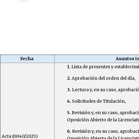
Periodo 2023-2025
Fecha
Asuntos t
1.
Lista de presentes y establecim
2.
Aprobación del orden del día,
3.
Lectura y, en su caso, aprobació
4.
Solicitudes de Titulación,
5.
Revisión y, en su caso, aproba
Oposición Abierto de la Licencia
6.
Revisión y, en su caso, aproba
Acta (0040/2025)
Oposición Abierto de la Licencia