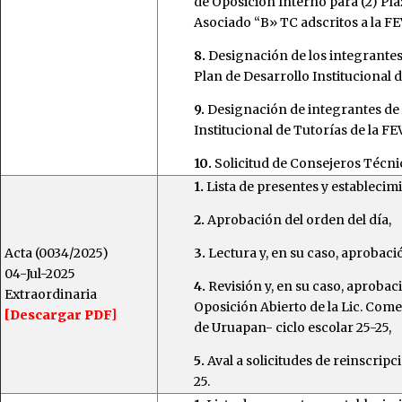
de Oposición Interno para (2) Pla
Asociado “B» TC adscritos a la F
8.
Designación de los integrantes 
Plan de Desarrollo Institucional 
9.
Designación de integrantes de 
Institucional de Tutorías de la FE
10.
Solicitud de Consejeros Técni
1.
Lista de presentes y establecim
2.
Aprobación del orden del día,
Acta (0034/2025)
3.
Lectura y, en su caso, aprobació
04-Jul-2025
4.
Revisión y, en su caso, aproba
Extraordinaria
Oposición Abierto de la Lic. Come
[Descargar PDF]
de Uruapan- ciclo escolar 25-25,
5.
Aval a solicitudes de reinscrip
25.